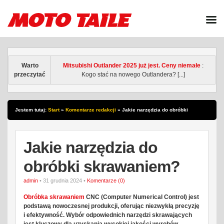
Warto
Mitsubishi Outlander 2025 już jest. Ceny niemałe
:
przeczytać
Kogo stać na nowego Outlandera? [...]
Jestem tutaj:
Start
»
Komentarze redakcji
»
Jakie narzędzia do obróbki
skrawaniem?
Jakie narzędzia do
obróbki skrawaniem?
admin
• 31 grudnia 2024 •
Komentarze (0)
Obróbka skrawaniem
CNC (Computer Numerical Control) jest
podstawą nowoczesnej produkcji, oferując niezwykłą precyzję
i efektywność. Wybór odpowiednich narzędzi skrawających