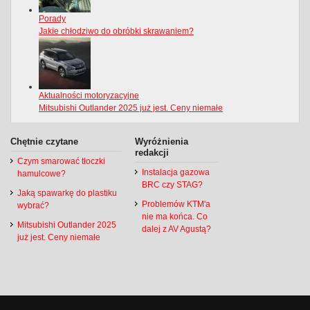
Chętnie czytane
Wyróżnienia
redakcji
Czym smarować tłoczki
Instalacja gazowa
hamulcowe?
BRC czy STAG?
Jaką spawarkę do plastiku
Problemów KTM'a
wybrać?
nie ma końca. Co
Mitsubishi Outlander 2025
dalej z AV Agustą?
już jest. Ceny niemałe