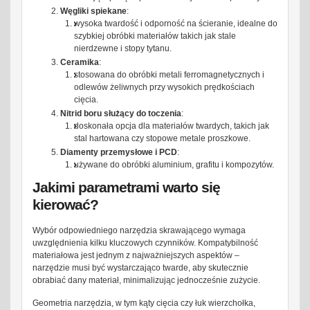
Węgliki spiekane
:
wysoka twardość i odporność na ścieranie, idealne do
szybkiej obróbki materiałów takich jak stale
nierdzewne i stopy tytanu.
Ceramika
:
stosowana do obróbki metali ferromagnetycznych i
odlewów żeliwnych przy wysokich prędkościach
cięcia.
Nitrid boru służący do toczenia
:
doskonała opcja dla materiałów twardych, takich jak
stal hartowana czy stopowe metale proszkowe.
Diamenty przemysłowe i PCD
:
używane do obróbki aluminium, grafitu i kompozytów.
Jakimi parametrami warto się
kierować?
Wybór odpowiedniego narzędzia skrawającego wymaga
uwzględnienia kilku kluczowych czynników. Kompatybilność
materiałowa jest jednym z najważniejszych aspektów –
narzędzie musi być wystarczająco twarde, aby skutecznie
obrabiać dany materiał, minimalizując jednocześnie zużycie.
Geometria narzędzia, w tym kąty cięcia czy łuk wierzchołka,