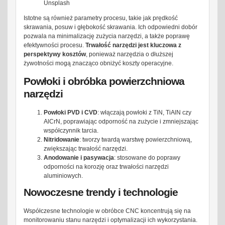
Unsplash
Istotne są również parametry procesu, takie jak prędkość
skrawania, posuw i głębokość skrawania. Ich odpowiedni dobór
pozwala na minimalizację zużycia narzędzi, a także poprawę
efektywności procesu.
Trwałość narzędzi jest kluczowa z
perspektywy kosztów
, ponieważ narzędzia o dłuższej
żywotności mogą znacząco obniżyć koszty operacyjne.
Powłoki i obróbka powierzchniowa
narzędzi
Powłoki PVD i CVD
: włączają powłoki z TiN, TiAlN czy
AlCrN, poprawiając odporność na zużycie i zmniejszając
współczynnik tarcia.
Nitridowanie
: tworzy twardą warstwę powierzchniową,
zwiększając trwałość narzędzi.
Anodowanie i pasywacja
: stosowane do poprawy
odporności na korozję oraz trwałości narzędzi
aluminiowych.
Nowoczesne trendy i technologie
Współczesne technologie w obróbce CNC koncentrują się na
monitorowaniu stanu narzędzi i optymalizacji ich wykorzystania.