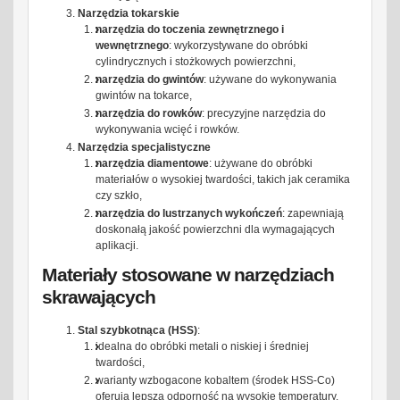
Narzędzia tokarskie
narzędzia do toczenia zewnętrznego i
wewnętrznego
: wykorzystywane do obróbki
cylindrycznych i stożkowych powierzchni,
narzędzia do gwintów
: używane do wykonywania
gwintów na tokarce,
narzędzia do rowków
: precyzyjne narzędzia do
wykonywania wcięć i rowków.
Narzędzia specjalistyczne
narzędzia diamentowe
: używane do obróbki
materiałów o wysokiej twardości, takich jak ceramika
czy szkło,
narzędzia do lustrzanych wykończeń
: zapewniają
doskonałą jakość powierzchni dla wymagających
aplikacji.
Materiały stosowane w narzędziach
skrawających
Stal szybkotnąca (HSS)
:
idealna do obróbki metali o niskiej i średniej
twardości,
warianty wzbogacone kobaltem (środek HSS-Co)
oferują lepszą odporność na wysokie temperatury.