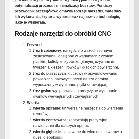
jest kluczowy dla uzyskania wysokiej jakości wyrobów,
optymalizacji procesu i minimalizacji kosztów. Poniższy
przewodnik szczegółowo omawia rodzaje narzędzi, materiały
ich wykonania, kryteria wyboru oraz najnowsze technologie,
jakie je wspierają.
Rodzaje narzędzi do obróbki CNC
Frezarki
frez trzpieniowy
: narzędzie o wszechstronnym
zastosowaniu, dostępne w wariantach z czołem
płaskim, kulistym czy zaokrąglonym; używane do
tworzenia kieszeni, rowków i gładkich powierzchni,
frez do płaszczyzn
: kluczowy w przygotowywaniu
powierzchni bazowych przed dalszą obrobią,
wyposażony w wymienne płytki skrawające,
frez gwintowy
: pozwala na precyzyjne wykonanie
gwintów wewnętrznych i zewnętrznych.
Wiertła
wiertła spiralne
: uniwersalne narzędzia do wiercenia
otworów,
wiertła centrowane
: zapewniają precyzyjne
nawiercanie dla dalszych operacji,
wiertła głębokie
: stosowane do wiercenia otworów o
dużej głębokości.