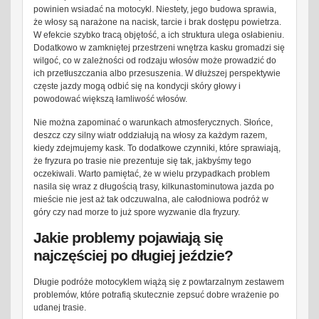
powinien wsiadać na motocykl. Niestety, jego budowa sprawia,
że włosy są narażone na nacisk, tarcie i brak dostępu powietrza.
W efekcie szybko tracą objętość, a ich struktura ulega osłabieniu.
Dodatkowo w zamkniętej przestrzeni wnętrza kasku gromadzi się
wilgoć, co w zależności od rodzaju włosów może prowadzić do
ich przetłuszczania albo przesuszenia. W dłuższej perspektywie
częste jazdy mogą odbić się na kondycji skóry głowy i
powodować większą łamliwość włosów.
Nie można zapominać o warunkach atmosferycznych. Słońce,
deszcz czy silny wiatr oddziałują na włosy za każdym razem,
kiedy zdejmujemy kask. To dodatkowe czynniki, które sprawiają,
że fryzura po trasie nie prezentuje się tak, jakbyśmy tego
oczekiwali. Warto pamiętać, że w wielu przypadkach problem
nasila się wraz z długością trasy, kilkunastominutowa jazda po
mieście nie jest aż tak odczuwalna, ale całodniowa podróż w
góry czy nad morze to już spore wyzwanie dla fryzury.
Jakie problemy pojawiają się
najczęściej po długiej jeździe?
Długie podróże motocyklem wiążą się z powtarzalnym zestawem
problemów, które potrafią skutecznie zepsuć dobre wrażenie po
udanej trasie.