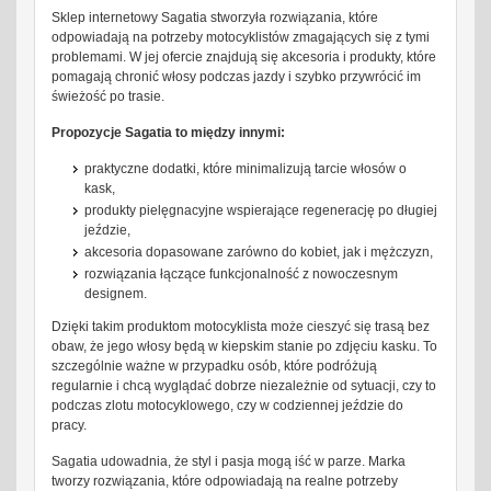
Sklep internetowy Sagatia stworzyła rozwiązania, które
odpowiadają na potrzeby motocyklistów zmagających się z tymi
problemami. W jej ofercie znajdują się akcesoria i produkty, które
pomagają chronić włosy podczas jazdy i szybko przywrócić im
świeżość po trasie.
Propozycje Sagatia to między innymi:
praktyczne dodatki, które minimalizują tarcie włosów o
kask,
produkty pielęgnacyjne wspierające regenerację po długiej
jeździe,
akcesoria dopasowane zarówno do kobiet, jak i mężczyzn,
rozwiązania łączące funkcjonalność z nowoczesnym
designem.
Dzięki takim produktom motocyklista może cieszyć się trasą bez
obaw, że jego włosy będą w kiepskim stanie po zdjęciu kasku. To
szczególnie ważne w przypadku osób, które podróżują
regularnie i chcą wyglądać dobrze niezależnie od sytuacji, czy to
podczas zlotu motocyklowego, czy w codziennej jeździe do
pracy.
Sagatia udowadnia, że styl i pasja mogą iść w parze. Marka
tworzy rozwiązania, które odpowiadają na realne potrzeby