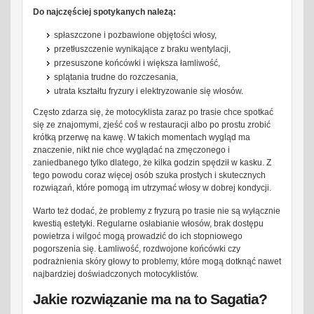
Do najczęściej spotykanych należą:
spłaszczone i pozbawione objętości włosy,
przetłuszczenie wynikające z braku wentylacji,
przesuszone końcówki i większa łamliwość,
splątania trudne do rozczesania,
utrata kształtu fryzury i elektryzowanie się włosów.
Często zdarza się, że motocyklista zaraz po trasie chce spotkać
się ze znajomymi, zjeść coś w restauracji albo po prostu zrobić
krótką przerwę na kawę. W takich momentach wygląd ma
znaczenie, nikt nie chce wyglądać na zmęczonego i
zaniedbanego tylko dlatego, że kilka godzin spędził w kasku. Z
tego powodu coraz więcej osób szuka prostych i skutecznych
rozwiązań, które pomogą im utrzymać włosy w dobrej kondycji.
Warto też dodać, że problemy z fryzurą po trasie nie są wyłącznie
kwestią estetyki. Regularne osłabianie włosów, brak dostępu
powietrza i wilgoć mogą prowadzić do ich stopniowego
pogorszenia się. Łamliwość, rozdwojone końcówki czy
podrażnienia skóry głowy to problemy, które mogą dotknąć nawet
najbardziej doświadczonych motocyklistów.
Jakie rozwiązanie ma na to Sagatia?