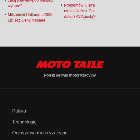
Jaką spawarkę do plastiku
Problemów KTM'a
wybrać?
nie ma końca. Co
Mitsubishi Outlander 2025
dalej z AV Agustą?
już jest. Ceny niemałe
Polski serwis motoryzacyjny
Paliwa
Technologie
Ogłoszenia motoryzacyjne