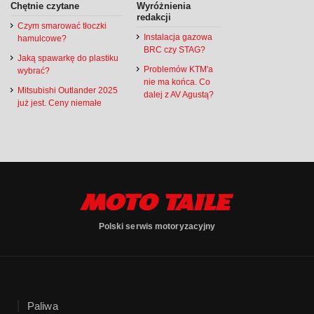
Chętnie czytane
Wyróżnienia
redakcji
Czym smarować tłoczki
Instalacja gazowa
hamulcowe?
BRC czy STAG?
Jaką spawarkę do plastiku
Problemów KTM'a
wybrać?
nie ma końca. Co
Mitsubishi Outlander 2025
dalej z AV Agustą?
już jest. Ceny niemałe
Polski serwis motoryzacyjny
Paliwa