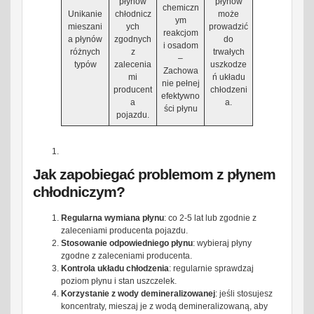
płynów
płynów
chemiczn
Unikanie
chłodnicz
może
ym
mieszani
ych
prowadzić
reakcjom
a płynów
zgodnych
do
i osadom
różnych
z
trwałych
–
typów
zalecenia
uszkodze
Zachowa
mi
ń układu
nie pełnej
producent
chłodzeni
efektywno
a
a.
ści płynu
pojazdu.
Jak zapobiegać problemom z płynem
chłodniczym?
Regularna wymiana płynu
: co 2-5 lat lub zgodnie z
zaleceniami producenta pojazdu.
Stosowanie odpowiedniego płynu
: wybieraj płyny
zgodne z zaleceniami producenta.
Kontrola układu chłodzenia
: regularnie sprawdzaj
poziom płynu i stan uszczelek.
Korzystanie z wody demineralizowanej
: jeśli stosujesz
koncentraty, mieszaj je z wodą demineralizowaną, aby