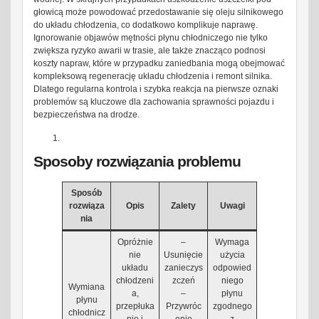
głowicą może powodować przedostawanie się oleju silnikowego
do układu chłodzenia, co dodatkowo komplikuje naprawę.
Ignorowanie objawów mętności płynu chłodniczego nie tylko
zwiększa ryzyko awarii w trasie, ale także znacząco podnosi
koszty napraw, które w przypadku zaniedbania mogą obejmować
kompleksową regenerację układu chłodzenia i remont silnika.
Dlatego regularna kontrola i szybka reakcja na pierwsze oznaki
problemów są kluczowe dla zachowania sprawności pojazdu i
bezpieczeństwa na drodze.
Sposoby rozwiązania problemu
Sposób
rozwiąza
Opis
Zalety
Uwagi
nia
Opróżnie
–
Wymaga
nie
Usunięcie
użycia
układu
zanieczys
odpowied
chłodzeni
zczeń
niego
Wymiana
a,
–
płynu
płynu
przepłuka
Przywróc
zgodnego
chłodnicz
nie i
enie
z