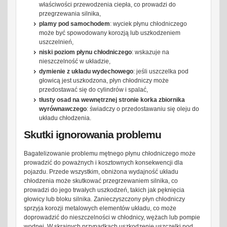
właściwości przewodzenia ciepła, co prowadzi do
przegrzewania silnika,
plamy pod samochodem
: wyciek płynu chłodniczego
może być spowodowany korozją lub uszkodzeniem
uszczelnień,
niski poziom płynu chłodniczego
: wskazuje na
nieszczelność w układzie,
dymienie z układu wydechowego
: jeśli uszczelka pod
głowicą jest uszkodzona, płyn chłodniczy może
przedostawać się do cylindrów i spalać,
tłusty osad na wewnętrznej stronie korka zbiornika
wyrównawczego
: świadczy o przedostawaniu się oleju do
układu chłodzenia.
Skutki ignorowania problemu
Bagatelizowanie problemu mętnego płynu chłodniczego może
prowadzić do poważnych i kosztownych konsekwencji dla
pojazdu. Przede wszystkim, obniżona wydajność układu
chłodzenia może skutkować przegrzewaniem silnika, co
prowadzi do jego trwałych uszkodzeń, takich jak pęknięcia
głowicy lub bloku silnika. Zanieczyszczony płyn chłodniczy
sprzyja korozji metalowych elementów układu, co może
doprowadzić do nieszczelności w chłodnicy, wężach lub pompie
wodnej. W skrajnych przypadkach uszkodzenie uszczelki pod