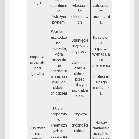
ego
napełnien
właściwo
zalecenia
ie
ści
mi
świeżym
chłodzący
producent
płynem.
ch
a.
Wymiana
–
uszkodzo
Kosztown
Usunięcie
nej
a
przyczyny
uszczelki,
naprawa
mętności
która
wymagają
Naprawa
–
pozwala
ca
uszczelki
Zabezpie
na
interwencj
pod
czenie
przedosta
i
głowicą
układu
wanie się
profesjon
przed
oleju do
alnego
dalszymi
układu
mechanik
uszkodze
chłodzeni
a.
niami
a.
Użycie
–
preparató
Przywróc
w
enie
Należy
chemiczn
drożności
Czyszcze
dokładnie
ych do
układu
nie
przepłuka
usuwania
–