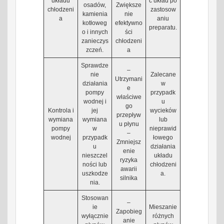
układu
ć układ po
osadów,
Zwiększe
chłodzeni
zastosow
kamienia
nie
a
aniu
kotłoweg
efektywno
preparatu.
o i innych
ści
zanieczys
chłodzeni
zczeń.
a
Sprawdze
–
nie
Zalecane
Utrzymani
działania
w
e
pompy
przypadk
właściwe
wodnej i
u
go
Kontrola i
jej
wycieków
przepływ
wymiana
wymiana
lub
u płynu
pompy
w
nieprawid
–
wodnej
przypadk
łowego
Zmniejsz
u
działania
enie
nieszczel
układu
ryzyka
ności lub
chłodzeni
awarii
uszkodze
a.
silnika
nia.
Stosowan
–
ie
Mieszanie
Zapobieg
wyłącznie
różnych
anie