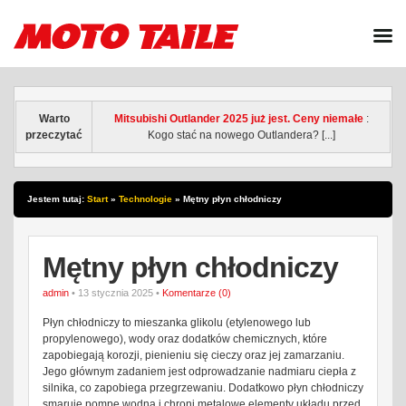
Warto
Mitsubishi Outlander 2025 już jest. Ceny niemałe
:
przeczytać
Kogo stać na nowego Outlandera? [...]
Jestem tutaj:
Start
»
Technologie
»
Mętny płyn chłodniczy
Mętny płyn chłodniczy
admin
• 13 stycznia 2025 •
Komentarze (0)
Płyn chłodniczy to mieszanka glikolu (etylenowego lub
propylenowego), wody oraz dodatków chemicznych, które
zapobiegają korozji, pienieniu się cieczy oraz jej zamarzaniu.
Jego głównym zadaniem jest odprowadzanie nadmiaru ciepła z
silnika, co zapobiega przegrzewaniu. Dodatkowo płyn chłodniczy
smaruje pompę wodną i chroni metalowe elementy układu przed