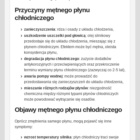
Przyczyny mętnego płynu
chłodniczego
zanieczyszczenia
: rdza i osady z układu chłodzenia,
uszkodzenie uszczelki pod głowicą
: olej silnikowy
przedostaje się do układu chłodzenia, mieszając się z
płynem chłodniczym. Efektem może być mętna, oleista
konsystencja płynu,
degradacja płynu chłodniczego
: zużycie dodatków
antykorozyjnych i przeciwpieniących oraz przekroczenie
terminu wymiany płynu chłodniczego (zazwyczaj co 2-5 lat),
awaria pompy wodnej
: może prowadzić do
przedostawania się zanieczyszczeń do układu chłodzenia,
mieszanie różnych rodzajów płynów
: niezgodność
chemiczna między różnymi typami płynów chłodniczych
może powodować wytrącanie się osadów.
Objawy mętnego płynu chłodniczego
Oprócz zmętnienia samego płynu, mogą pojawić się inne
symptomy:
wzrost temperatury silnika
: płyn chłodniczy traci swoje