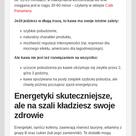
ok. 10-20 minutach, a maksymalna koncentracja we krwi
osiągana jest w ciągu 30-60 minut – czytamy w sklepie
Cafe
Panamera
.
Jeśli jedziesz w długą trasę, to kawa ma swoje istotne zalety:
szybkie pobudzenie,
naturalny charakter produktu,
możliwość regulacji intensywności (np. espresso dla
mocnego efektu, americano dla łagodniejszego).
Ale kawa nie jest też rozwiązaniem na wszystko:
uczucie pobudzenia po kawie utrzymuje się zwykle przez 2,
góra 3 godziny,
kawa spożywana na pusty żołądek szybciej pobudza, ale
chwilę później poczujesz zjazd energetyczny.
Energetyki skuteczniejsze,
ale na szali kładziesz swoje
zdrowie
Energetyki, oprócz kofeiny, zawierają również taurynę, witaminy z
grupy B oraz cukier (lub jego zamienniki). Te dodatki mogą