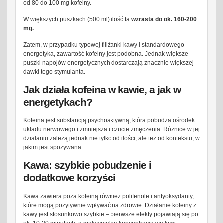
od 80 do 100 mg kofeiny.
W większych puszkach (500 ml) ilość ta
wzrasta do ok. 160-200
mg.
Zatem, w przypadku typowej filiżanki kawy i standardowego
energetyka, zawartość kofeiny jest podobna. Jednak większe
puszki napojów energetycznych dostarczają znacznie większej
dawki tego stymulanta.
Jak działa kofeina w kawie, a jak w
energetykach?
Kofeina jest substancją psychoaktywną, która pobudza ośrodek
układu nerwowego i zmniejsza uczucie zmęczenia. Różnice w jej
działaniu zależą jednak nie tylko od ilości, ale też od kontekstu, w
jakim jest spożywana.
Kawa: szybkie pobudzenie i
dodatkowe korzyści
Kawa zawiera poza kofeiną również polifenole i antyoksydanty,
które mogą pozytywnie wpływać na zdrowie. Działanie kofeiny z
kawy jest stosunkowo szybkie – pierwsze efekty pojawiają się po