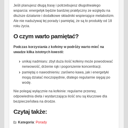
Jeśli planujesz długą trasę i potrzebujesz długotrwałego
wsparcia: energetyk będzie bardziej praktyczny ze względu na
dłuższe działanie i dodatkowe składniki wspierające metabolizm.
Ale nie nadużywaj tej porady i pamiętaj, że są to produkty od 18
roku życia.
O czym warto pamiętać?
Podczas korzystania z kofeiny w podróży warto mieć na
uwadze kilka istotnych kwestii:
unikaj nadmiaru: zbyt duża ilość kofeiny może powodować
nerwowość, drżenie rąk i pogorszenie koncentracji.
pamiętaj o nawodnieniu: zarówno kawa, jak i energetyki
mogą działać moczopędnie, dlatego regularnie sięgaj po
wodę.
Nie polegaj wyłącznie na kofeinie: regularne przerwy,
odpowiednia dieta i wystarczająca ilość snu są kluczowe dla
bezpieczeństwa na drodze.
Czytaj także:
Kategoria
:
Porady