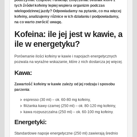
podtrzymać czujność i uniknąć zmęczenia. Jednak które z
tych źródeł kofeiny lepiej wspiera organizm podczas
wielogodzinnej jazdy? Odpowiadamy na pytanie, co ma więcej
kofeiny, analizujemy różnice w ich działaniu i podpowiadamy,
na co warto zwrócić uwagę.
Kofeina: ile jej jest w kawie, a
ile w energetyku?
Porównanie ilości kofeiny w kawie i napojach energetycznych
pozwala na wyraźne wskazanie, które z nich dostarcza jej więcej.
Kawa:
Zawartość kofeiny w kawie zależy od jej rodzaju i sposobu
parzenia
:
espresso (30 ml) – ok. 60-80 mg kofeiny,
filiżanka kawy czarnej (250 ml) – ok. 80-120 mg kofeiny,
kawa rozpuszczalna (250 ml) – ok. 60-100 mg kofeiny.
Energetyki:
Standardowe napoje energetyczne (250 ml) zawierają średnio