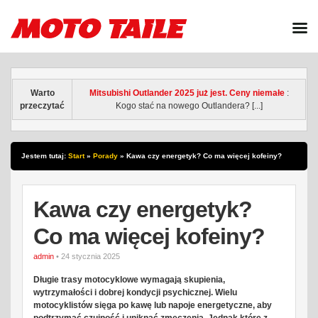
Warto
Mitsubishi Outlander 2025 już jest. Ceny niemałe
:
przeczytać
Kogo stać na nowego Outlandera? [...]
Jestem tutaj:
Start
»
Porady
»
Kawa czy energetyk? Co ma więcej kofeiny?
Kawa czy energetyk?
Co ma więcej kofeiny?
admin
• 24 stycznia 2025
Długie trasy motocyklowe wymagają skupienia,
wytrzymałości i dobrej kondycji psychicznej. Wielu
motocyklistów sięga po kawę lub napoje energetyczne, aby