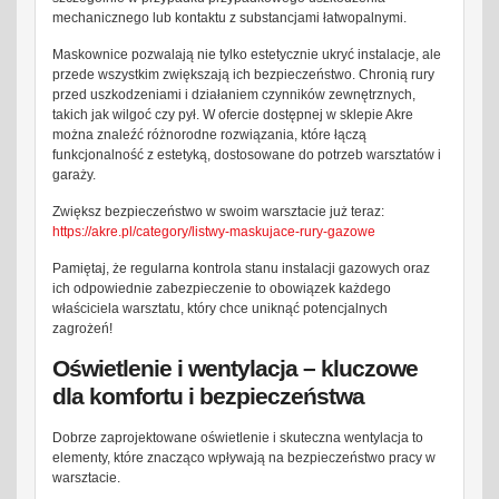
mechanicznego lub kontaktu z substancjami łatwopalnymi.
Maskownice pozwalają nie tylko estetycznie ukryć instalacje, ale
przede wszystkim zwiększają ich bezpieczeństwo. Chronią rury
przed uszkodzeniami i działaniem czynników zewnętrznych,
takich jak wilgoć czy pył. W ofercie dostępnej w sklepie Akre
można znaleźć różnorodne rozwiązania, które łączą
funkcjonalność z estetyką, dostosowane do potrzeb warsztatów i
garaży.
Zwiększ bezpieczeństwo w swoim warsztacie już teraz:
https://akre.pl/category/listwy-maskujace-rury-gazowe
Pamiętaj, że regularna kontrola stanu instalacji gazowych oraz
ich odpowiednie zabezpieczenie to obowiązek każdego
właściciela warsztatu, który chce uniknąć potencjalnych
zagrożeń!
Oświetlenie i wentylacja – kluczowe
dla komfortu i bezpieczeństwa
Dobrze zaprojektowane oświetlenie i skuteczna wentylacja to
elementy, które znacząco wpływają na bezpieczeństwo pracy w
warsztacie.