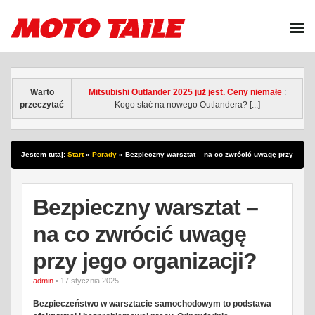
Warto
Mitsubishi Outlander 2025 już jest. Ceny niemałe
:
przeczytać
Kogo stać na nowego Outlandera? [...]
Jestem tutaj:
Start
»
Porady
»
Bezpieczny warsztat – na co zwrócić uwagę przy
jego organizacji?
Bezpieczny warsztat –
na co zwrócić uwagę
przy jego organizacji?
admin
• 17 stycznia 2025
Bezpieczeństwo w warsztacie samochodowym to podstawa