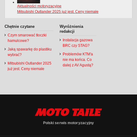
Chętnie czytane
Wyróżnienia
redakcji
Czym smarować tłoczki
Instalacja gazowa
hamulcowe?
BRC czy STAG?
Jaką spawarkę do plastiku
Problemów KTM'a
wybrać?
nie ma końca. Co
Mitsubishi Outlander 2025
dalej z AV Agustą?
już jest. Ceny niemałe
Polski serwis motoryzacyjny