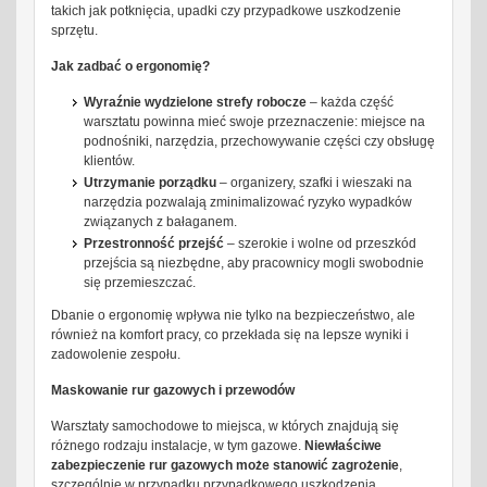
takich jak potknięcia, upadki czy przypadkowe uszkodzenie
sprzętu.
Jak zadbać o ergonomię?
Wyraźnie wydzielone strefy robocze
– każda część
warsztatu powinna mieć swoje przeznaczenie: miejsce na
podnośniki, narzędzia, przechowywanie części czy obsługę
klientów.
Utrzymanie porządku
– organizery, szafki i wieszaki na
narzędzia pozwalają zminimalizować ryzyko wypadków
związanych z bałaganem.
Przestronność przejść
– szerokie i wolne od przeszkód
przejścia są niezbędne, aby pracownicy mogli swobodnie
się przemieszczać.
Dbanie o ergonomię wpływa nie tylko na bezpieczeństwo, ale
również na komfort pracy, co przekłada się na lepsze wyniki i
zadowolenie zespołu.
Maskowanie rur gazowych i przewodów
Warsztaty samochodowe to miejsca, w których znajdują się
różnego rodzaju instalacje, w tym gazowe.
Niewłaściwe
zabezpieczenie rur gazowych może stanowić zagrożenie
,
szczególnie w przypadku przypadkowego uszkodzenia